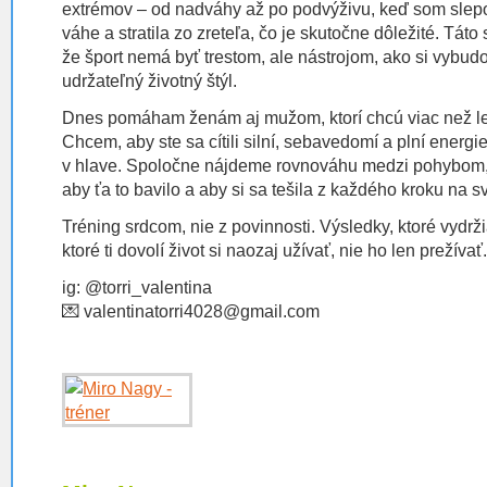
extrémov – od nadváhy až po podvýživu, keď som slepo
váhe a stratila zo zreteľa, čo je skutočne dôležité. Tát
že šport nemá byť trestom, ale nástrojom, ako si vybud
udržateľný životný štýl.
Dnes pomáham ženám aj mužom, ktorí chcú viac než l
Chcem, aby ste sa cítili silní, sebavedomí a plní energie 
v hlave. Spoločne nájdeme rovnováhu medzi pohybom, 
aby ťa to bavilo a aby si sa tešila z každého kroku na sv
Tréning srdcom, nie z povinnosti. Výsledky, ktoré vydrži
ktoré ti dovolí život si naozaj užívať, nie ho len prežív
ig: @torri_valentina
💌 valentinatorri4028@gmail.com