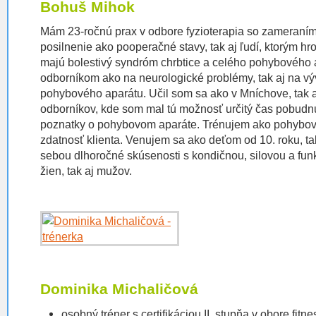
Bohuš Mihok
Mám 23-ročnú prax v odbore fyzioterapia so zameraním 
posilnenie ako pooperačné stavy, tak aj ľudí, ktorým hr
majú bolestivý syndróm chrbtice a celého pohybového
odborníkom ako na neurologické problémy, tak aj na v
pohybového aparátu. Učil som sa ako v Mníchove, tak a
odborníkov, kde som mal tú možnosť určitý čas pobudn
poznatky o pohybovom aparáte. Trénujem ako pohybovú
zdatnosť klienta. Venujem sa ako deťom od 10. roku, t
sebou dlhoročné skúsenosti s kondičnou, silovou a fun
žien, tak aj mužov.
Dominika Michaličová
osobný tréner s certifikáciou II. stupňa v obore fitnes