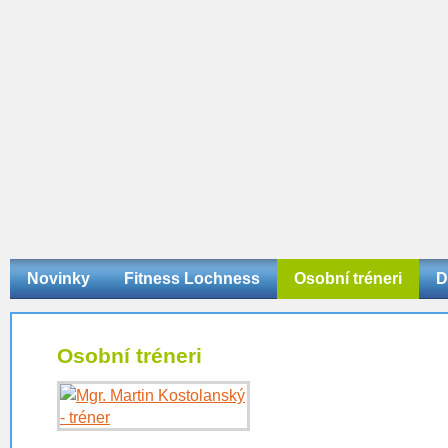
Novinky
Fitness Lochness
Osobní tréneri
D
Osobní tréneri