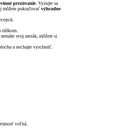
vinné prezúvanie
. Vyzujte sa
alej môžete pokračovať
výhradne
ecepcii.
s rúškom.
 nemáte svoj uterák, môžete si
 plochu a nechajte vyschnúť.
iestnosť voľná.