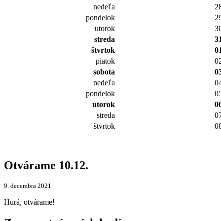
nedeľa
2
pondelok
2
utorok
3
streda
3
štvrtok
0
piatok
0
sobota
0
nedeľa
0
pondelok
0
utorok
0
streda
0
štvrtok
0
Otvárame 10.12.
9. decembra 2021
Hurá, otvárame!