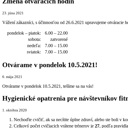
Zmena otváracích hodín
23. júna 2021
Vážení zákazníci, s účinnosťou od 26.6.2021 upravujeme otváracie h
pondelok – piatok:
6.00 – 22.00
sobota:
zatvorené
nedeľa:
7.00 – 15.00
sviatok:
7.00 – 15.00
Otvárame v pondelok 10.5.2021!
6. mája 2021
Otvárame v pondelok 10.5.2021, tešíme sa na vás!
Hygienické opatrenia pre návštevníkov fit
1. októbra 2020
Nechoďte cvičiť, ak sa necítite úplne zdraví, alebo ste boli v 
Celkový počet cvičiacich vrátene trénerov je
27
, podľa pravidl