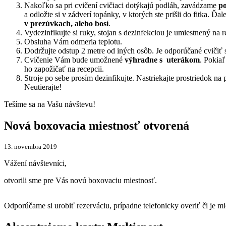
Nakoľko sa pri cvičení cvičiaci dotýkajú podláh, zavádzame
po
a odložte si v zádverí topánky, v ktorých ste prišli do fitka. Ď
v prezúvkach, alebo bosí
.
Vydezinfikujte si ruky, stojan s dezinfekciou je umiestnený na r
Obsluha Vám odmeria teplotu.
Dodržujte odstup 2 metre od iných osôb. Je odporúčané cvičiť 
Cvičenie Vám bude umožnené
výhradne s uterákom
. Pokiaľ
ho zapožičať na recepcii.
Stroje po sebe prosím dezinfikujte. Nastriekajte prostriedok na
Neutierajte!
Tešíme sa na Vašu návštevu!
Nová boxovacia miestnosť otvorená
13. novembra 2019
Vážení návštevníci,
otvorili sme pre Vás novú boxovaciu miestnosť.
Odporúčame si urobiť rezerváciu, prípadne telefonicky overiť či je m