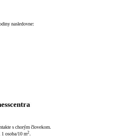
odiny nasledovne:
nesscentra
kontakte s chorým človekom.
2
a 1 osoba/10 m
.