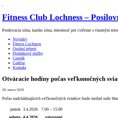
Fitness Club Lochness – Posilovň
Posilovacia zóna, kardio zóna, miestnosť pre cvičenie s vlastným telom
Novinky
Fitness Lochness
Osobní tréneri
Doplnkové služby
Cenník
Galéria
Kontakt
Otváracie hodiny počas veľkonočných svia
28. marca 2026
Počas nadchádzajúcich veľkonočných sviatkov bude možné naše fitne
piatok
3.4.2026
7.00 – 15.00
sobota
4.4.2026
zatvorené